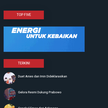
TOP FIVE
TERKINI
Duet Anies dan Imin Dideklarasikan
Gelora Resmi Dukung Prabowo