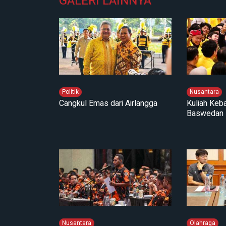
GALERI LAINNYA
Politik
Nusantara
Cangkul Emas dari Airlangga
Kuliah Keb
Baswedan
Nusantara
Olahraga