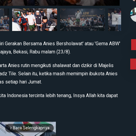
ri Gerakan Bersama Anies Bersholawat' atau 'Gema ABW'
ajaya, Bekasi, Rabu malam (23/8).
a Anies rutin mengikuti shalawat dan dzikir di Majelis
adz Tile. Selain itu, ketika masih memimpin ibukota Anies
s setiap hari Jumat.
ta Indonesia tercinta lebih tenang, Insya Allah kita dapat
Baca Selengkapnya
arrow_forward_ios