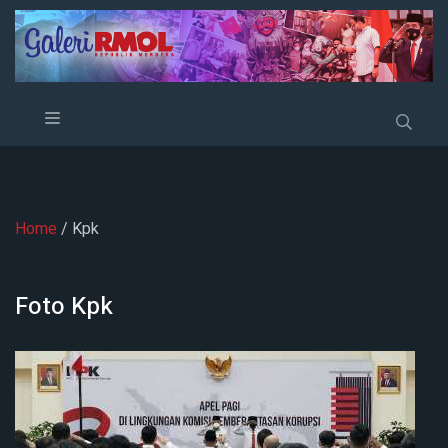
Home
/ Kpk
Foto
Kpk